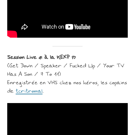
Session Live « à la KEXP »
(Get Down / Speaker / Fucked Up / Your TV
Has A Son / 7 To 11)
Enregistrée en VHS chez nos héros, les copains
de
tcritromal
.