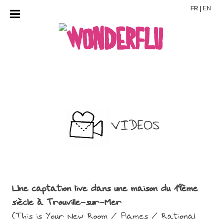
FR
|
EN
Aller
au
contenu
VIDEOS
Une captation live dans une maison du 19ème
siècle à Trouville-sur-Mer
(This is Your New Room / Flames / Rational